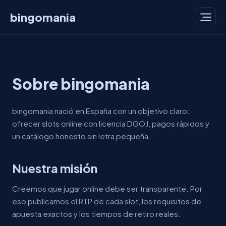
bingomania
Sobre el juego
Descargar app
Sobre bingomania
Cómo jugar
bingomania nació en España con un objetivo claro:
Trucos y consejos
ofrecer slots online con licencia DGOJ, pagos rápidos y
un catálogo honesto sin letra pequeña.
bingomania APK
Señales
Nuestra misión
Estrategia
Creemos que jugar online debe ser transparente. Por
eso publicamos el RTP de cada slot, los requisitos de
Bono
apuesta exactos y los tiempos de retiro reales.