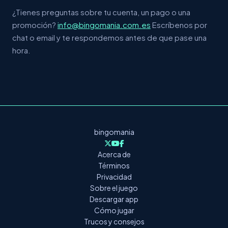
¿Tienes preguntas sobre tu cuenta, un pago o una
promoción?
info@bingomania.com.es
Escríbenos por
chat o email y te respondemos antes de que pase una
hora.
bingomania
Acerca de
Términos
Privacidad
Sobre el juego
Descargar app
Cómo jugar
Trucos y consejos