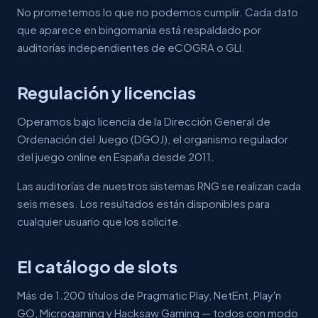
Reseñas
No prometemos lo que no podemos cumplir. Cada dato
que aparece en bingomania está respaldado por
Demo
auditorías independientes de eCOGRA o GLI.
Regulación y licencias
Operamos bajo licencia de la Dirección General de
Ordenación del Juego (DGOJ), el organismo regulador
del juego online en España desde 2011.
Las auditorías de nuestros sistemas RNG se realizan cada
seis meses. Los resultados están disponibles para
cualquier usuario que los solicite.
El catálogo de slots
Más de 1.200 títulos de Pragmatic Play, NetEnt, Play'n
GO, Microgaming y Hacksaw Gaming — todos con modo