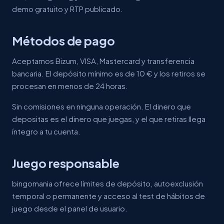
demo gratuito y RTP publicado.
Métodos de pago
Aceptamos Bizum, VISA, Mastercard y transferencia
bancaria. El depósito mínimo es de 10 € y los retiros se
procesan en menos de 24 horas.
Sin comisiones en ninguna operación. El dinero que
depositas es el dinero que juegas, y el que retiras llega
íntegro a tu cuenta.
Juego responsable
bingomania ofrece límites de depósito, autoexclusión
temporal o permanente y acceso al test de hábitos de
juego desde el panel de usuario.